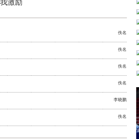
我激励
佚名
佚名
佚名
佚名
李晓鹏
佚名