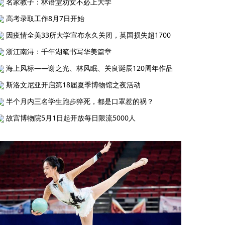
名家教子：林语堂劝女不必上大学
高考录取工作8月7日开始
因疫情全美33所大学宣布永久关闭，英国损失超1700
浙江南浔：千年湖笔书写华美篇章
海上风标——谢之光、林风眠、关良诞辰120周年作品
斯洛文尼亚开启第18届夏季博物馆之夜活动
半个月内三名学生跑步猝死，都是口罩惹的祸？
故宫博物院5月1日起开放每日限流5000人