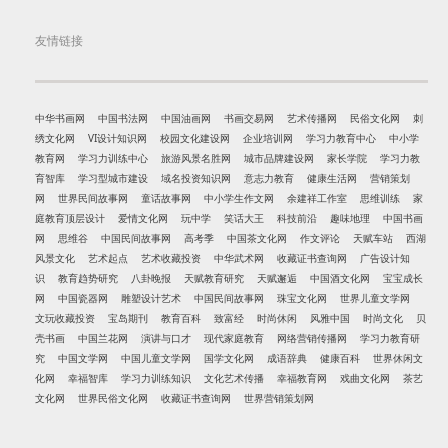
友情链接
中华书画网
中国书法网
中国油画网
书画交易网
艺术传播网
民俗文化网
刺
绣文化网
VI设计知识网
校园文化建设网
企业培训网
学习力教育中心
中小学
教育网
学习力训练中心
旅游风景名胜网
城市品牌建设网
家长学院
学习力教
育智库
学习型城市建设
域名投资知识网
意志力教育
健康生活网
营销策划
网
世界民间故事网
童话故事网
中小学生作文网
余建祥工作室
思维训练
家
庭教育顶层设计
爱情文化网
玩中学
笑话大王
科技前沿
趣味地理
中国书画
网
思维谷
中国民间故事网
高考季
中国茶文化网
作文评论
天赋车站
西湖
风景文化
艺术起点
艺术收藏投资
中华武术网
收藏证书查询网
广告设计知
识
教育趋势研究
八卦晚报
天赋教育研究
天赋邂逅
中国酒文化网
宝宝成长
网
中国瓷器网
雕塑设计艺术
中国民间故事网
珠宝文化网
世界儿童文学网
文玩收藏投资
宝岛期刊
教育百科
致富经
时尚休闲
风雅中国
时尚文化
贝
壳书画
中国兰花网
演讲与口才
现代家庭教育
网络营销传播网
学习力教育研
究
中国文学网
中国儿童文学网
国学文化网
成语辞典
健康百科
世界休闲文
化网
幸福智库
学习力训练知识
文化艺术传播
幸福教育网
戏曲文化网
茶艺
文化网
世界民俗文化网
收藏证书查询网
世界营销策划网