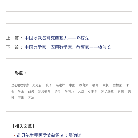
上一篇
：
中国核武器研究奠基人——邓稼先
下一篇
：
中国力学家、应用数学家、教育家——钱伟长
标签：
理论物理学家
周光召
孩子
余建祥
中国
教育家
教育
家长
思想家
著
名
学生
如何
家庭教育
学习
学习力
女孩
小常识
家长课堂
男孩
美
国
健康
方法
【
相关文章
】
诺贝尔生理医学奖获得者：屠哟哟